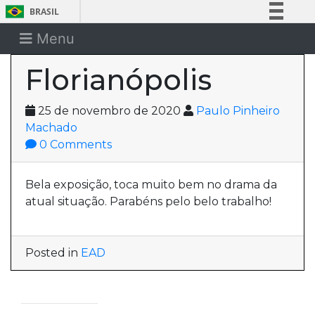
BRASIL
Simplifique!
Menu
Comunica BR
Florianópolis
Participe
Acesso à informação
25 de novembro de 2020
Paulo Pinheiro
Legislação
Machado
Canais
0 Comments
Bela exposição, toca muito bem no drama da
atual situação. Parabéns pelo belo trabalho!
Posted in
EAD