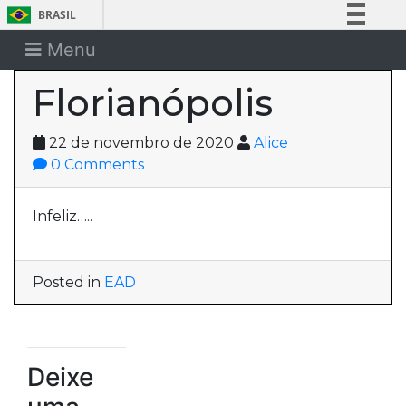
BRASIL
Simplifique!
Menu
Comunica BR
Florianópolis
Participe
Acesso à informação
22 de novembro de 2020
Alice
Legislação
0 Comments
Canais
Infeliz…..
Posted in
EAD
Deixe