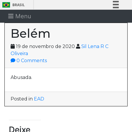
BRASIL
Simplifique!
Menu
Comunica BR
Belém
Participe
Acesso à informação
19 de novembro de 2020
Sil Lena R C
Legislação
Oliveira
Canais
0 Comments
Abusada.
Posted in
EAD
Deixe