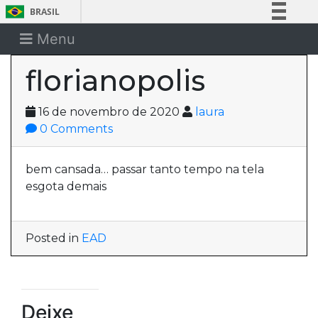
BRASIL
Simplifique!
Menu
Comunica BR
florianopolis
Participe
Acesso à informação
16 de novembro de 2020
laura
Legislação
0 Comments
Canais
bem cansada… passar tanto tempo na tela
esgota demais
Posted in
EAD
Deixe