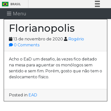
BRASIL
Simplifique!
Menu
Comunica BR
Florianopolis
Participe
Acesso à informação
13 de novembro de 2020
Rogério
Legislação
0 Comments
Canais
Acho o EaD um desafio, às vezes fico deitado
na mesa para aguentar os monólogos sem
sentido e sem fim. Porém, gosto que não tem o
deslocamento físico.
Posted in
EAD