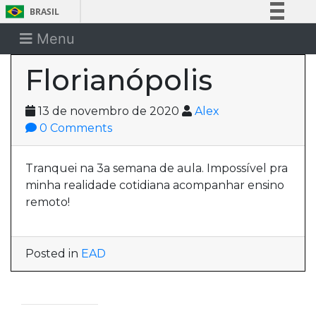
BRASIL
Simplifique!
Menu
Comunica BR
Florianópolis
Participe
Acesso à informação
13 de novembro de 2020
Alex
Legislação
0 Comments
Canais
Tranquei na 3a semana de aula. Impossível pra
minha realidade cotidiana acompanhar ensino
remoto!
Posted in
EAD