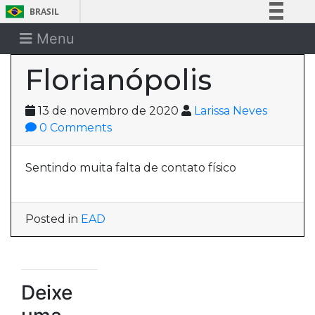
BRASIL
Simplifique!
Menu
Comunica BR
Florianópolis
Participe
Acesso à informação
13 de novembro de 2020
Larissa Neves
Legislação
0 Comments
Canais
Sentindo muita falta de contato físico
Posted in
EAD
Deixe