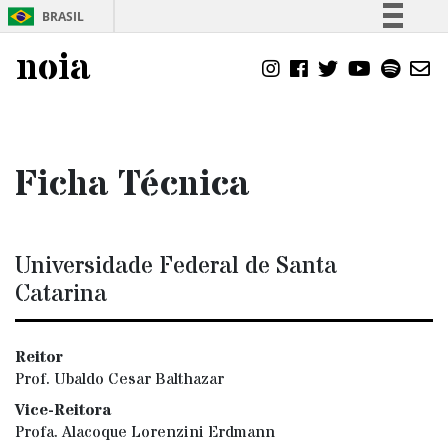
BRASIL
Simplifique!
noia
Comunica BR
Participe
Acesso à informação
Ficha Técnica
Legislação
Canais
Universidade Federal de Santa
Catarina
Reitor
Prof. Ubaldo Cesar Balthazar
Vice-Reitora
Profa. Alacoque Lorenzini Erdmann