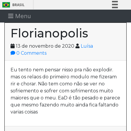
BRASIL
Simplifique!
Menu
Comunica BR
Florianopolis
Participe
Acesso à informação
13 de novembro de 2020
Luísa
Legislação
0 Comments
Canais
Eu tento nem pensar nisso pra não explodir.
mas os relaos do primeiro modulo me fizeram
rir e chorar. Não tem como não se ver no
sofriemento e sofrer com sofrimentos muito
maiores que o meu. EaD é tão pesado e parece
que mesmo fazendo muito ainda fica faltando
varias coisas